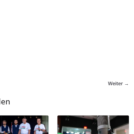
Weiter →
len