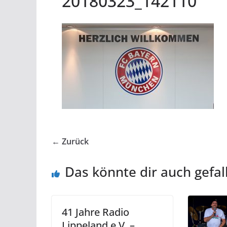
20180323_142110
← Zurück
Das könnte dir auch gefal
41 Jahre Radio
Lippeland e.V. –