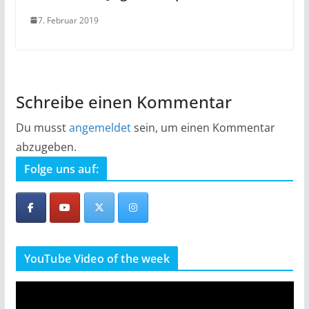
7. Februar 2019
Schreibe einen Kommentar
Du musst
angemeldet
sein, um einen Kommentar
abzugeben.
Folge uns auf:
YouTube Video of the week
V
i