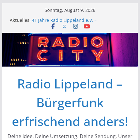
Zum
Sonntag, August 9, 2026
Inhalt
Aktuelles:
41 Jahre Radio Lippeland e.V. –
springen
Radioförderverein bildet Laien aus und bietet
Plattform für Meinungsvielfalt im Lokalradio
Musikmarkt Kreis Soest
Gemeinsam e.V. – die Kontaktstelle für
Menschen mit Behinderungen
Lippstadt „Live“
15. Folk im Park
Radio Lippeland –
Bürgerfunk
erfrischend anders!
Deine Idee. Deine Umsetzung. Deine Sendung. Unser