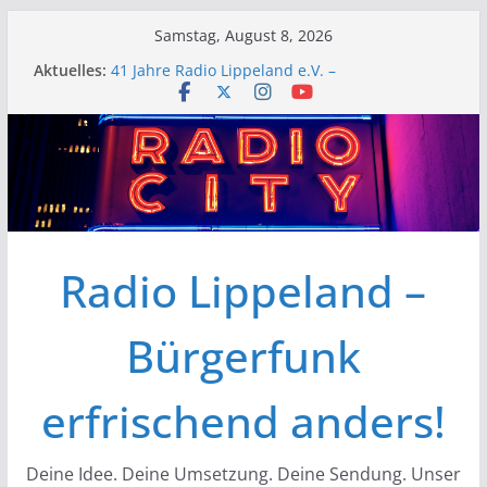
Zum
Samstag, August 8, 2026
Inhalt
Aktuelles:
41 Jahre Radio Lippeland e.V. –
springen
Radioförderverein bildet Laien aus und bietet
Plattform für Meinungsvielfalt im Lokalradio
Musikmarkt Kreis Soest
Gemeinsam e.V. – die Kontaktstelle für
Menschen mit Behinderungen
Lippstadt „Live“
15. Folk im Park
Radio Lippeland –
Bürgerfunk
erfrischend anders!
Deine Idee. Deine Umsetzung. Deine Sendung. Unser